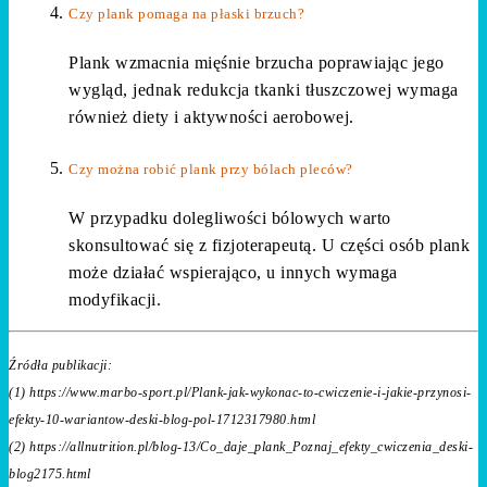
Czy plank pomaga na płaski brzuch?
Plank wzmacnia mięśnie brzucha poprawiając jego
wygląd, jednak redukcja tkanki tłuszczowej wymaga
również diety i aktywności aerobowej.
Czy można robić plank przy bólach pleców?
W przypadku dolegliwości bólowych warto
skonsultować się z fizjoterapeutą. U części osób plank
może działać wspierająco, u innych wymaga
modyfikacji.
Źródła publikacji:
(1) https://www.marbo-sport.pl/Plank-jak-wykonac-to-cwiczenie-i-jakie-przynosi-
efekty-10-wariantow-deski-blog-pol-1712317980.html
(2) https://allnutrition.pl/blog-13/Co_daje_plank_Poznaj_efekty_cwiczenia_deski-
blog2175.html