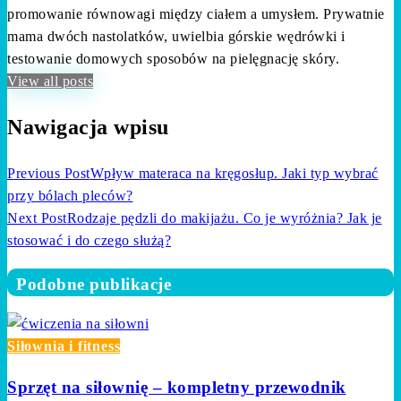
promowanie równowagi między ciałem a umysłem. Prywatnie
mama dwóch nastolatków, uwielbia górskie wędrówki i
testowanie domowych sposobów na pielęgnację skóry.
View all posts
Nawigacja wpisu
Previous Post
Wpływ materaca na kręgosłup. Jaki typ wybrać
przy bólach pleców?
Next Post
Rodzaje pędzli do makijażu. Co je wyróżnia? Jak je
stosować i do czego służą?
Podobne publikacje
Siłownia i fitness
Sprzęt na siłownię – kompletny przewodnik