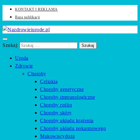
KONTAKT I REKLAMA
Baza publikacji
Zadbaj o swoje zdrowie i urodę z naszym portalem
Nazdrowieiurode.pl
Szukaj:
Uroda
Zdrowie
Choroby
Celiakia
Choroby genetyczne
Choroby immunologiczne
Choroby roślin
Choroby skóry
Choroby układu krążenia
Choroby układu pokarmowego
Mukowiscydoza