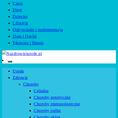
Ciąża
Diety
Dziecko
Lifestyle
Odżywianie i suplementacja
Dom i Ogród
Siłownia i fitness
Zadbaj o swoje zdrowie i urodę z naszym portalem
Nazdrowieiurode.pl
Uroda
Zdrowie
Choroby
Celiakia
Choroby genetyczne
Choroby immunologiczne
Choroby roślin
Choroby skóry