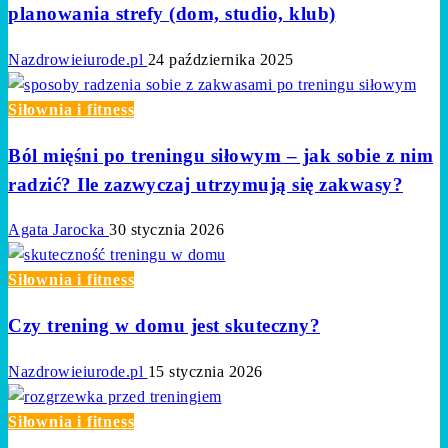
planowania strefy (dom, studio, klub)
Nazdrowieiurode.pl
24 października 2025
Siłownia i fitness
Ból mięśni po treningu siłowym – jak sobie z nim
radzić? Ile zazwyczaj utrzymują się zakwasy?
Agata Jarocka
30 stycznia 2026
Siłownia i fitness
Czy trening w domu jest skuteczny?
Nazdrowieiurode.pl
15 stycznia 2026
Siłownia i fitness