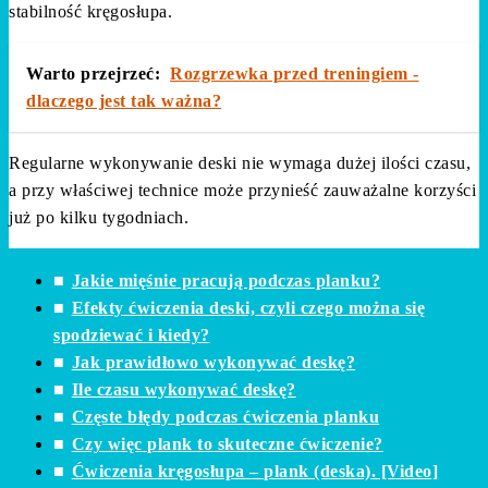
stabilność kręgosłupa.
Warto przejrzeć:
Rozgrzewka przed treningiem -
dlaczego jest tak ważna?
Regularne wykonywanie deski nie wymaga dużej ilości czasu,
a przy właściwej technice może przynieść zauważalne korzyści
już po kilku tygodniach.
Jakie mięśnie pracują podczas planku?
Efekty ćwiczenia deski, czyli czego można się
spodziewać i kiedy?
Jak prawidłowo wykonywać deskę?
Ile czasu wykonywać deskę?
Częste błędy podczas ćwiczenia planku
Czy więc plank to skuteczne ćwiczenie?
Ćwiczenia kręgosłupa – plank (deska). [Video]