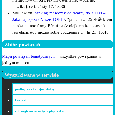
hialuronowym od Efektimy. genialne, wydajne,
nawilżajace i…
”
sty 17, 13:36
MilGaw
on
Ranking maseczek do twarzy do 350 zł –
Jaka najlepsza? Nasze TOP10
: “
ja mam za 25 zł 😀 krem
maska na noc firmy Efektima (z olejkiem konopnym).
rewelacja gdy można sobie codziennie…
”
lis 21, 16:48
Zbiór powiązań
Mapa powiązań tematycznych
– wszystkie powiązania w
jednym miejscu
Wyszukiwane w serwisie
peeling kawitacyjny efekty
kaszaki
chirurgiczne usunięcie pieprzyka