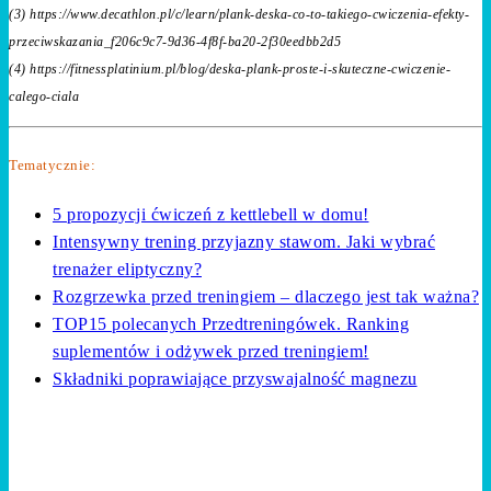
(3) https://www.decathlon.pl/c/learn/plank-deska-co-to-takiego-cwiczenia-efekty-
przeciwskazania_f206c9c7-9d36-4f8f-ba20-2f30eedbb2d5
(4) https://fitnessplatinium.pl/blog/deska-plank-proste-i-skuteczne-cwiczenie-
calego-ciala
Tematycznie:
5 propozycji ćwiczeń z kettlebell w domu!
Intensywny trening przyjazny stawom. Jaki wybrać
trenażer eliptyczny?
Rozgrzewka przed treningiem – dlaczego jest tak ważna?
TOP15 polecanych Przedtreningówek. Ranking
suplementów i odżywek przed treningiem!
Składniki poprawiające przyswajalność magnezu
Zostaw opinię