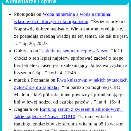
Komentarze i opinie
Photopolis
on
Woda mineralna a woda naturalna:
właściwości i korzyści dla organizmu
: “
Świetny artykuł.
Naprawdę dobrze napisane. Wielu autorom wydaje się,
że posiadają rzetelną wiedzę na ten temat, ale tak nie jest.
…
”
lip 26, 20:28
Gabrysia
on
Tabletki na sen na receptę – Nasen
: “
Jeśli
chodzi o sen lepiej najpierw spróbować zadbać o niego
bez tabletek, nasen jest uzależniający. Ja też walczyłam z
bezsennością…
”
kwi 24, 17:45
marek z Poznania
on
Rwa kulszowa: w jakich sytuacjach
zgłosić się do szpitala?
: “
mi bardzo pomogł olej CBD
Miałem jakieś pół roku temu poważny i promieniujący
ból w lewej nodze, od czubka palców…
”
lut 4, 16:44
Dagmara
on
Ranking serum z kwasem hialuronowym –
Jakie najlepsze? Nasze TOP10
: “
U mnie w takim
rankingu znalazłoby się serum z witaminą b5 i kwasem