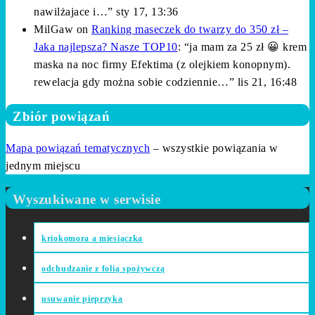
nawilżajace i…
”
sty 17, 13:36
MilGaw
on
Ranking maseczek do twarzy do 350 zł –
Jaka najlepsza? Nasze TOP10
: “
ja mam za 25 zł 😀 krem
maska na noc firmy Efektima (z olejkiem konopnym).
rewelacja gdy można sobie codziennie…
”
lis 21, 16:48
Zbiór powiązań
Mapa powiązań tematycznych
– wszystkie powiązania w
jednym miejscu
Wyszukiwane w serwisie
kriokomora a miesiączka
odchudzanie z folią spożywczą
usuwanie pieprzyka