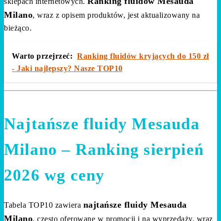
Ranking fluidów Mesauda
sklepach internetowych.
Milano
, wraz z opisem produktów, jest aktualizowany na
bieżąco.
Warto przejrzeć:
Ranking fluidów kryjących do 150 zł
- Jaki najlepszy? Nasze TOP10
Najtańsze fluidy Mesauda
Milano – Ranking sierpień
2026 wg ceny
najtańsze fluidy Mesauda
Tabela TOP10 zawiera
Milano
, często oferowane w promocji i na wyprzedaży, wraz