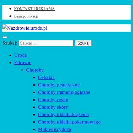
KONTAKT I REKLAMA
Baza publikacji
Zadbaj o swoje zdrowie i urodę z naszym portalem
Nazdrowieiurode.pl
Szukaj:
Uroda
Zdrowie
Choroby
Celiakia
Choroby genetyczne
Choroby immunologiczne
Choroby roślin
Choroby skóry
Choroby układu krążenia
Choroby układu pokarmowego
Mukowiscydoza