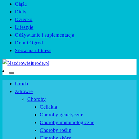
Ciąża
Diety
Dziecko
Lifestyle
Odżywianie i suplementacja
Dom i Ogród
Siłownia i fitness
Zadbaj o swoje zdrowie i urodę z naszym portalem
Nazdrowieiurode.pl
Uroda
Zdrowie
Choroby
Celiakia
Choroby genetyczne
Choroby immunologiczne
Choroby roślin
Choroby skóry