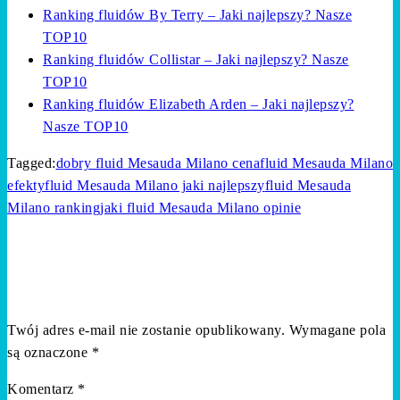
Ranking fluidów By Terry – Jaki najlepszy? Nasze
TOP10
Ranking fluidów Collistar – Jaki najlepszy? Nasze
TOP10
Ranking fluidów Elizabeth Arden – Jaki najlepszy?
Nasze TOP10
Tagged:
dobry fluid Mesauda Milano cena
fluid Mesauda Milano
efekty
fluid Mesauda Milano jaki najlepszy
fluid Mesauda
Milano ranking
jaki fluid Mesauda Milano opinie
Zostaw opinię
Twój adres e-mail nie zostanie opublikowany.
Wymagane pola
są oznaczone
*
Komentarz
*