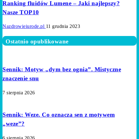
Ranking fluidów Lumene – Jaki najlepszy?
Nasze TOP10
Nazdrowieiurode.pl
11 grudnia 2023
Ostatnio opublikowane
Sennik: Motyw „dym bez ognia”. Mistyczne
znaczenie snu
7 sierpnia 2026
Sennik: Weze. Co oznacza sen z motywem
„weze”?
6 sierpnia 2026