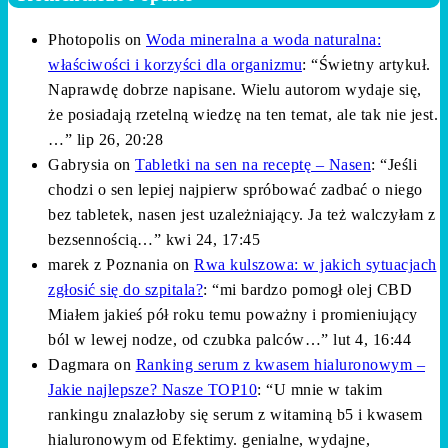
Photopolis
on
Woda mineralna a woda naturalna:
właściwości i korzyści dla organizmu
: “
Świetny artykuł.
Naprawdę dobrze napisane. Wielu autorom wydaje się,
że posiadają rzetelną wiedzę na ten temat, ale tak nie jest.
…
”
lip 26, 20:28
Gabrysia
on
Tabletki na sen na receptę – Nasen
: “
Jeśli
chodzi o sen lepiej najpierw spróbować zadbać o niego
bez tabletek, nasen jest uzależniający. Ja też walczyłam z
bezsennością…
”
kwi 24, 17:45
marek z Poznania
on
Rwa kulszowa: w jakich sytuacjach
zgłosić się do szpitala?
: “
mi bardzo pomogł olej CBD
Miałem jakieś pół roku temu poważny i promieniujący
ból w lewej nodze, od czubka palców…
”
lut 4, 16:44
Dagmara
on
Ranking serum z kwasem hialuronowym –
Jakie najlepsze? Nasze TOP10
: “
U mnie w takim
rankingu znalazłoby się serum z witaminą b5 i kwasem
hialuronowym od Efektimy. genialne, wydajne,