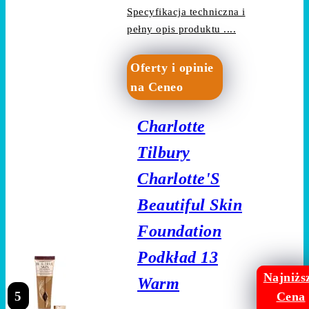
Specyfikacja techniczna i
pełny opis produktu ....
Oferty i opinie
na Ceneo
Charlotte
Tilbury
Charlotte'S
Beautiful Skin
Foundation
Podkład 13
Najniżs
Warm
5
Cena