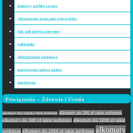
domowy peeling twarzy
chirurgiczne usuwanie pieprzyków
Jak goli miejsca intymne
włókniaki
skleroterapia piankowa
mezoterapia igłowa opinie
jonoforeza
Powiązania – Zdrowie i Uroda
alkomaty do 200 zł jakie najlepsze
alkomaty bez ustnika jakie najlepsze
alkomaty do 500 zł jakie najlepsze
alkomaty do 1000 zł jakie
alkomaty
najlepsze
alkomaty do 2000 zł jakie najlepsze