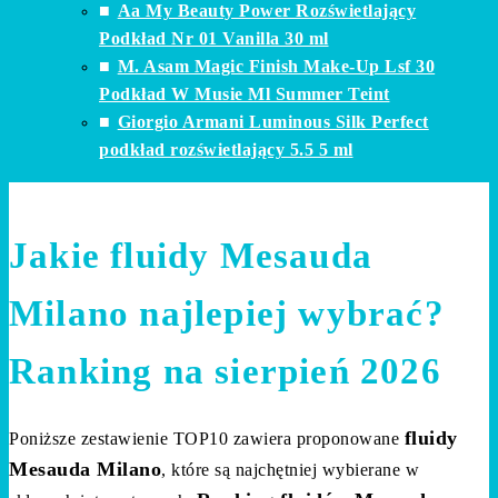
Aa My Beauty Power Rozświetlający
Podkład Nr 01 Vanilla 30 ml
M. Asam Magic Finish Make-Up Lsf 30
Podkład W Musie Ml Summer Teint
Giorgio Armani Luminous Silk Perfect
podkład rozświetlający 5.5 5 ml
Jakie fluidy Mesauda
Milano najlepiej wybrać?
Ranking na sierpień 2026
fluidy
Poniższe zestawienie TOP10 zawiera proponowane
Mesauda Milano
, które są najchętniej wybierane w