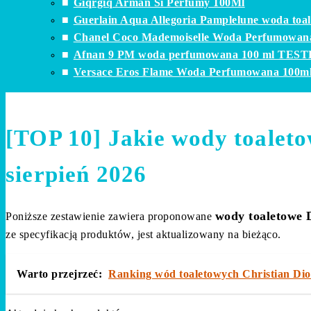
Giqrgiq Arman Si Perfumy 100Ml
Guerlain Aqua Allegoria Pamplelune woda toa
Chanel Coco Mademoiselle Woda Perfumowan
Afnan 9 PM woda perfumowana 100 ml TES
Versace Eros Flame Woda Perfumowana 100
[TOP 10] Jakie wody toaleto
sierpień 2026
wody toaletowe D
Poniższe zestawienie zawiera proponowane
ze specyfikacją produktów, jest aktualizowany na bieżąco.
Warto przejrzeć:
Ranking wód toaletowych Christian Dio