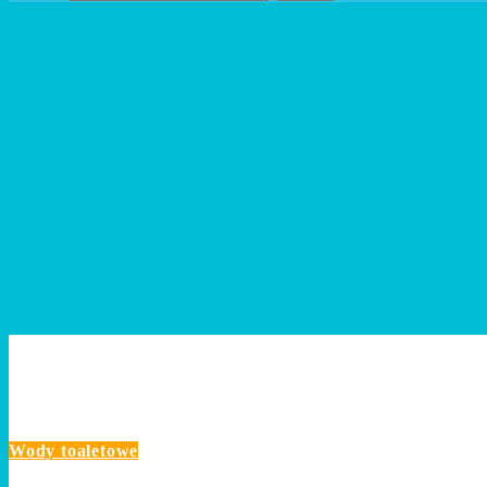
NaZdrowieiUrode.pl
Wody toaletowe
Ranking wód toaletowych Disney do 250 zł – Jaka
Wody toaletowe