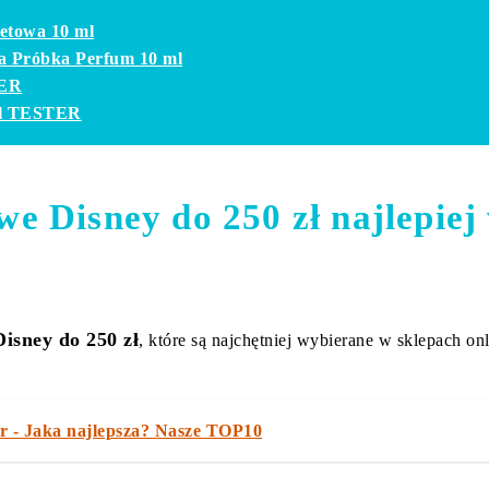
letowa 10 ml
a Próbka Perfum 10 ml
TER
ml TESTER
we Disney do 250 zł najlepie
isney do 250 zł
, które są najchętniej wybierane w sklepach on
r - Jaka najlepsza? Nasze TOP10