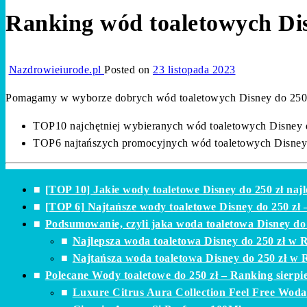
Ranking wód toaletowych Dis
Nazdrowieiurode.pl
Posted on
23 listopada 2023
Pomagamy w wyborze dobrych wód toaletowych Disney do 250 zł. 
TOP10 najchętniej wybieranych wód toaletowych Disney d
TOP6 najtańszych promocyjnych wód toaletowych Disney 
[TOP 10] Jakie wody toaletowe Disney do 250 zł naj
[TOP 6] Najtańsze wody toaletowe Disney do 250 zł 
Podsumowanie, czyli jaka woda toaletowa Disney do 
Najlepsza woda toaletowa Disney do 250 zł w
Najtańsza woda toaletowa Disney do 250 zł w
Polecane Wody toaletowe do 250 zł – Ranking sierpi
Luxure Citrus Aura Collection Feel Free Wo