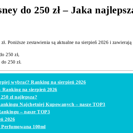
ney do 250 zł – Jaka najleps
Poniższe zestawienia są aktualne na sierpień 2026 i zawierają 
o 250 zł,
do 250 zł.
lepiej wybrać? Ranking na sierpień 2026
– Ranking na sierpień 2026
250 zł najlepsza?
 Rankingu Najchętniej Kupowanych – nasze TOP3
 Rankingu – nasze TOP3
eń 2026
da Perfumowana 100ml