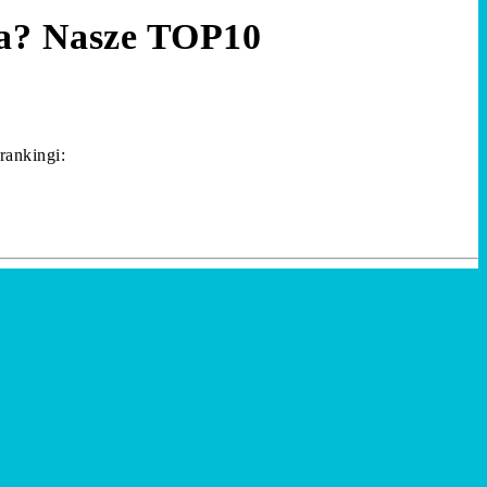
za? Nasze TOP10
rankingi: