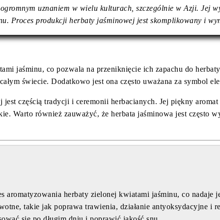
 ogromnym uznaniem w wielu kulturach, szczególnie w Azji. Jej wy
u. Proces produkcji herbaty jaśminowej jest skomplikowany i wym
iatami jaśminu, co pozwala na przeniknięcie ich zapachu do herbat
 całym świecie. Dodatkowo jest ona często uważana za symbol ele
jest częścią tradycji i ceremonii herbacianych. Jej piękny aroma
ie. Warto również zauważyć, że herbata jaśminowa jest często w
 aromatyzowania herbaty zielonej kwiatami jaśminu, co nadaje je
otne, takie jak poprawa trawienia, działanie antyoksydacyjne i r
sować się po długim dniu i poprawić jakość snu.