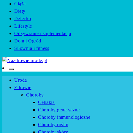
Ciąża
Diety
Dziecko
Lifestyle
Odżywianie i suplementacja
Dom i Ogród
Siłownia i fitness
Zadbaj o swoje zdrowie i urodę z naszym portalem
Nazdrowieiurode.pl
Uroda
Zdrowie
Choroby
Celiakia
Choroby genetyczne
Choroby immunologiczne
Choroby roślin
Choroby skóry