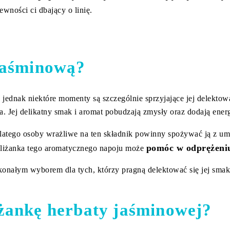
ewności ci dbający o linię.
 jaśminową?
ednak niektóre momenty są szczególnie sprzyjające jej delektow
. Jej delikatny smak i aromat pobudzają zmysły oraz dodają ene
dlatego osoby wrażliwe na ten składnik powinny spożywać ją z u
pomóc w odprężeniu 
 filiżanka tego aromatycznego napoju może
konałym wyborem dla tych, którzy pragną delektować się jej sma
iżankę herbaty jaśminowej?