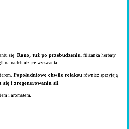
Rano, tuż po przebudzeniu
aniu się.
, filiżanka herbaty
rgii na nadchodzące wyzwania.
Popołudniowe chwile relaksu
miarem.
również sprzyjają
się i zregenerowaniu sił
.
kiem i aromatem.