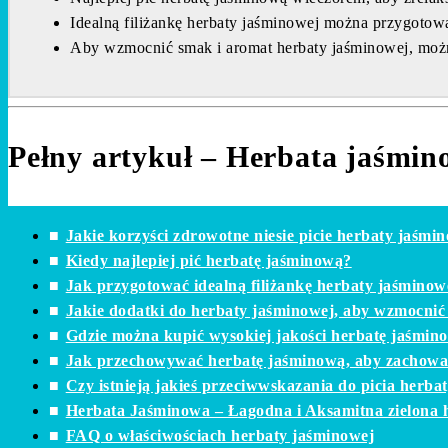
Idealną filiżankę herbaty jaśminowej można przygotowa
Aby wzmocnić smak i aromat herbaty jaśminowej, można 
Pełny artykuł – Herbata jaśmin
Jakie korzyści zdrowotne niesie picie herbaty jaśmi
Kiedy najlepiej pić herbatę jaśminową?
Jak przygotować idealną filiżankę herbaty jaśminow
Jakie dodatki do herbaty jaśminowej, aby wzmocnić 
Gdzie można kupić wysokiej jakości herbatę jaśmin
Jak przechowywać herbatę jaśminową, aby zachować 
Czy istnieją jakieś przeciwwskazania do picia herba
Herbata Jaśminowa – Łagodna i Aksamitna zielona 
FAQ o właściwościach herbaty jaśminowej