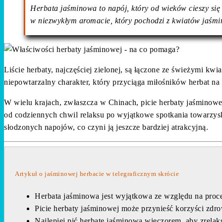
Herbata jaśminowa to napój, który od wieków cieszy się
w niezwykłym aromacie, który pochodzi z kwiatów jaśmin
Liście herbaty, najczęściej zielonej, są łączone ze świeżymi kw
niepowtarzalny charakter, który przyciąga miłośników herbat na
W wielu krajach, zwłaszcza w Chinach, picie herbaty jaśminowej 
od codziennych chwil relaksu po wyjątkowe spotkania towarzysk
słodzonych napojów, co czyni ją jeszcze bardziej atrakcyjną.
Artykuł o jaśminowej herbacie w telegraficznym skrócie
Herbata jaśminowa jest wyjątkowa ze względu na proces
Picie herbaty jaśminowej może przynieść korzyści zdrow
Najlepiej pić herbatę jaśminową wieczorem, aby zrelak