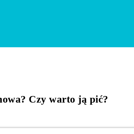
ć?
nowa? Czy warto ją pić?