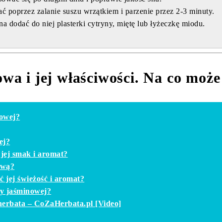
ć poprzez zalanie suszu wrzątkiem i parzenie przez 2-3 minuty.
dodać do niej plasterki cytryny, miętę lub łyżeczkę miodu.
owa i jej właściwości. Na co moż
nowej?
ej?
jej smak i aromat?
ową?
jej świeżość i aromat?
ty jaśminowej?
herbata – CoZaHerbata.pl [Video]