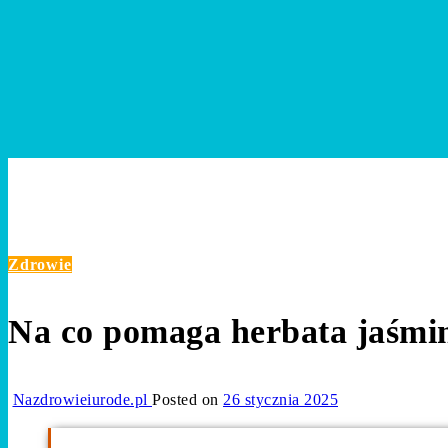
NaZdrowieiUrode.pl
Zdrowie
Na co pomaga herbata jaśminowa? Czy warto ją pi
Zdrowie
Na co pomaga herbata jaśmi
Nazdrowieiurode.pl
Posted on
26 stycznia 2025